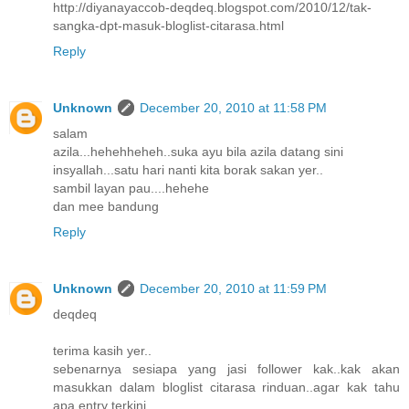
http://diyanayaccob-deqdeq.blogspot.com/2010/12/tak-
sangka-dpt-masuk-bloglist-citarasa.html
Reply
Unknown
December 20, 2010 at 11:58 PM
salam
azila...hehehheheh..suka ayu bila azila datang sini
insyallah...satu hari nanti kita borak sakan yer..
sambil layan pau....hehehe
dan mee bandung
Reply
Unknown
December 20, 2010 at 11:59 PM
deqdeq
terima kasih yer..
sebenarnya sesiapa yang jasi follower kak..kak akan
masukkan dalam bloglist citarasa rinduan..agar kak tahu
apa entry terkini..